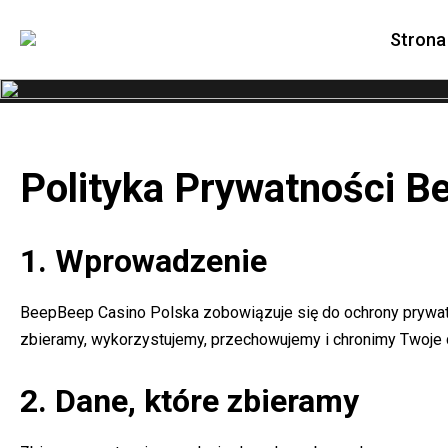
Strona
Polityka Prywatności B
1. Wprowadzenie
BeepBeep Casino Polska zobowiązuje się do ochrony prywatn
zbieramy, wykorzystujemy, przechowujemy i chronimy Twoj
2. Dane, które zbieramy