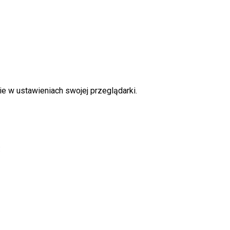
 w ustawieniach swojej przeglądarki.
: