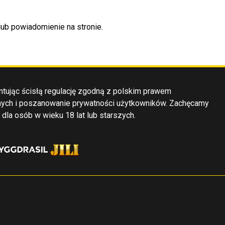
lub powiadomienie na stronie.
ntując ścisłą regulację zgodną z polskim prawem
nych i poszanowanie prywatności użytkowników. Zachęcamy
la osób w wieku 18 lat lub starszych.