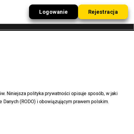
Logowanie
Rejestracja
Niniejsza polityka prywatności opisuje sposób, w jaki
e Danych (RODO) i obowiązującym prawem polskim.