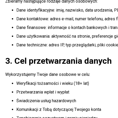
Zbieramy następujące rodzaje danych osobowych:
Dane identyfikacyjne: imię, nazwisko, data urodzenia, 
Dane kontaktowe: adres e-mail, numer telefonu, adres 
Dane finansowe: informacje o kontach bankowych i tran
Dane użytkowania: aktywność na stronie, preferencje gier
Dane techniczne: adres IP, typ przeglądarki, pliki cooki
3. Cel przetwarzania danych
Wykorzystujemy Twoje dane osobowe w celu:
Weryfikacji tożsamości i wieku (18+ lat)
Przetwarzania wpłat i wypłat
Świadczenia usług hazardowych
Komunikacji z Tobą dotyczącej Twojego konta