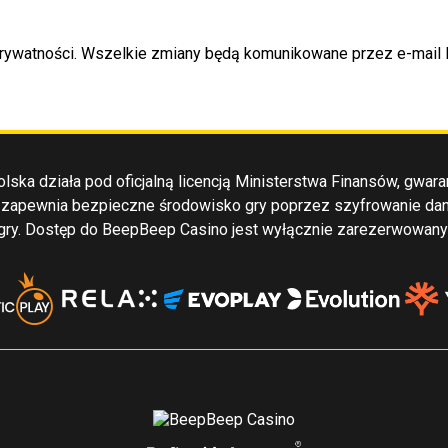
 prywatności. Wszelkie zmiany będą komunikowane przez e-mail 
ska działa pod oficjalną licencją Ministerstwa Finansów, gwara
 zapewnia bezpieczne środowisko gry poprzez szyfrowanie da
gry. Dostęp do BeepBeep Casino jest wyłącznie zarezerwowany d