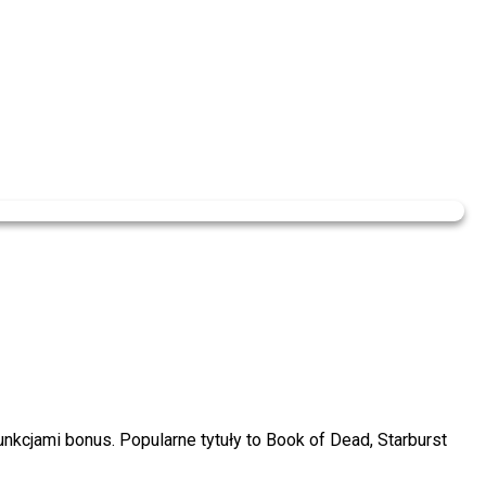
kcjami bonus. Popularne tytuły to Book of Dead, Starburst