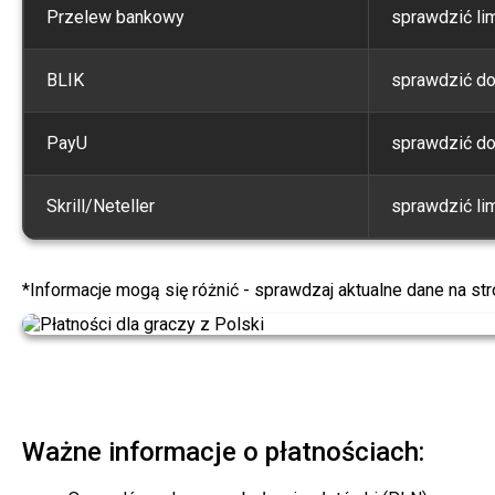
Przelew bankowy
sprawdzić lim
BLIK
sprawdzić d
PayU
sprawdzić d
Skrill/Neteller
sprawdzić lim
*Informacje mogą się różnić - sprawdzaj aktualne dane na st
Ważne informacje o płatnościach: