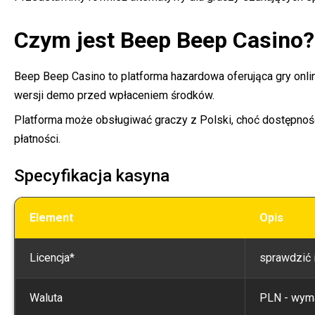
Czym jest Beep Beep Casino?
Beep Beep Casino to platforma hazardowa oferująca gry onlin
wersji demo przed wpłaceniem środków.
Platforma może obsługiwać graczy z Polski, choć dostępność 
płatności.
Specyfikacja kasyna
Element
Opis
Licencja*
sprawdzić i
Waluta
PLN - wym