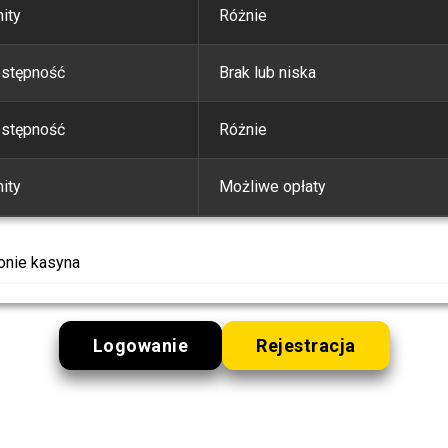
ity
Różnie
ostępność
Brak lub niska
ostępność
Różnie
ity
Możliwe opłaty
ronie kasyna
Logowanie
Rejestracja