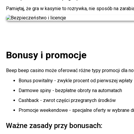
Pamiętaj, że gra w kasynie to rozrywka, nie sposób na zarabia
Bonusy i promocje
Beep beep casino może oferować różne typy promocji dla now
Bonus powitalny - zwykle procent od pierwszej wpłaty
Darmowe spiny - bezpłatne obroty na automatach
Cashback - zwrot części przegranych środków
Promocje weekendowe - specjalne oferty w wybrane d
Ważne zasady przy bonusach: