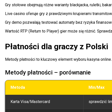
Gry stołowe obejmują różne warianty blackjacka, ruletki, baka
Live casino oferuje gry z prawdziwymi krupierami transmito
Gry demo pozwalają testować automaty bez ryzyka finansow
Wartość RTP (Return to Player) gier może się różnić. Sprawdz
Płatności dla graczy z Polski
Metody płatności to kluczowy element wyboru kasyna online. 
Metody płatności – porównanie
Metoda
Min/Max
Karta Visa/Mastercard
sprawdzić lim