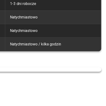
1-3 dni robocze
Natychmiastowo
Natychmiastowo
Natychmiastowo / kilka godzin