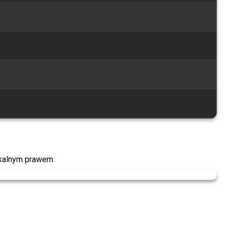
okalnym prawem.