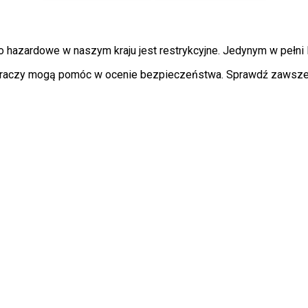
wo hazardowe w naszym kraju jest restrykcyjne. Jedynym w pełni
aczy mogą pomóc w ocenie bezpieczeństwa. Sprawdź zawsze oficj