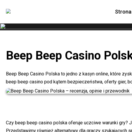
Strona
Beep Beep Casino Polska
Beep Beep Casino Polska to jedno z kasyn online, które zy
beep beep casino pod kątem bezpieczeństwa, oferty gier, bo
Czy beep beep casino polska oferuje uczciwe warunki gry? Ja
Przedstawimy również alternatywy dla graczy szukających s